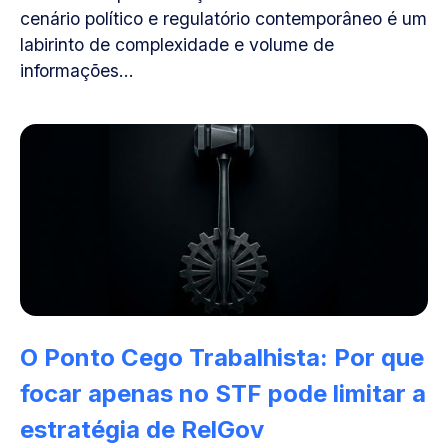
cenário político e regulatório contemporâneo é um
labirinto de complexidade e volume de
informações...
O Ponto Cego Trabalhista: Por que
focar apenas no STF pode limitar a
estratégia de RelGov