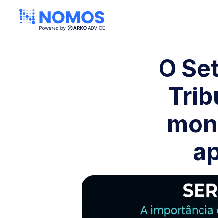
O Set
Trib
moni
ap