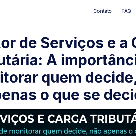
Contato
FAQ
or de Serviços e a
utária: A importânc
torar quem decide
enas o que se dec