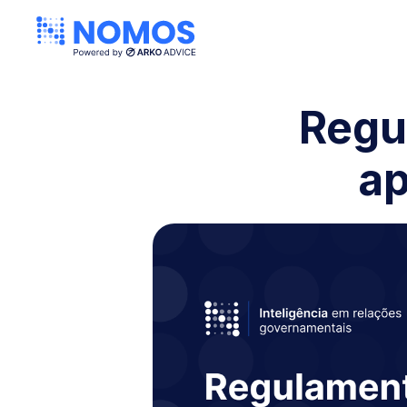
Regu
ap