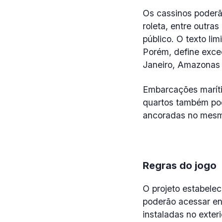
Os cassinos poderão
roleta, entre outra
público. O texto li
Porém, define exceç
Janeiro, Amazonas 
Embarcações marítim
quartos também pod
ancoradas no mesmo
Regras do jogo
O projeto estabele
poderão acessar en
instaladas no exteri