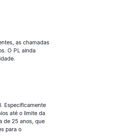
nentes, as chamadas
os. O PL ainda
idade.
l. Especificamente
os até o limite da
a de 25 anos, que
s para o