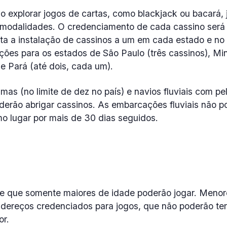
 explorar jogos de cartas, como blackjack ou bacará, 
s modalidades. O credenciamento de cada cassino será fe
mita a instalação de cassinos a um em cada estado e no D
ões para os estados de São Paulo (três cassinos), Min
e Pará (até dois, cada um).
as (no limite de dez no país) e navios fluviais com p
erão abrigar cassinos. As embarcações fluviais não po
 lugar por mais de 30 dias seguidos.
ce que somente maiores de idade poderão jogar. Menor
dereços credenciados para jogos, que não poderão te
or.